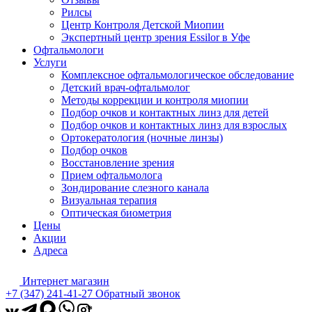
Рилсы
Центр Контроля Детской Миопии
Экспертный центр зрения Essilor в Уфе
Офтальмологи
Услуги
Комплексное офтальмологическое обследование
Детский врач-офтальмолог
Методы коррекции и контроля миопии
Подбор очков и контактных линз для детей
Подбор очков и контактных линз для взрослых
Ортокератология (ночные линзы)
Подбор очков
Восстановление зрения
Прием офтальмолога
Зондирование слезного канала
Визуальная терапия
Оптическая биометрия
Цены
Акции
Адреса
Интернет магазин
+7 (347) 241-41-27
Обратный звонок
*