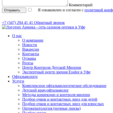
Комментарий
Я ознакомлен и согласен с
политикой конф
Отправить
+7 (347) 294 41 41
Обратный звонок
О нас
О компании
Новости
Вакансии
Контакты
Отзывы
Рилсы
Центр Контроля Детской Миопии
Экспертный центр зрения Essilor в Уфе
Офтальмологи
Услуги
Комплексное офтальмологическое обследование
Детский врач-офтальмолог
Методы коррекции и контроля миопии
Подбор очков и контактных линз для детей
Подбор очков и контактных линз для взрослых
Ортокератология (ночные линзы)
Подбор очков